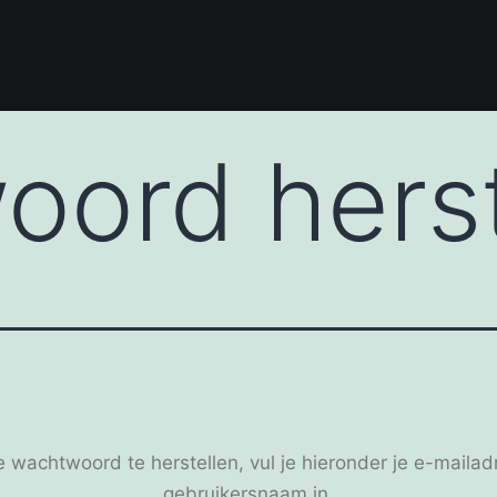
ord herst
 wachtwoord te herstellen, vul je hieronder je e-mailad
gebruikersnaam in.